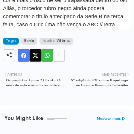
corre mais o risco de ser ultrapassada dentro do G4.
Aliás, o torcedor rubro-negro ainda poderá
comemorar o título antecipado da Série B na terça-
feira, caso o Criciúma não vença o ABC.//Terra.
Tags:
Bahia
futebol Vitória.
ANTIGOS
MAIS RECENTES
Os parabéns é para Zé Beato 96
5ª edição do IOF coloca Itapetinga
anos de vida e uma história de vida
no Circuito Baiano de Futevôlei
notável
You Might Like
Mostrar mais