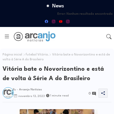
News
Error:
Nenhum resultado encontrado
Página inicial
futebol Vitória.
Vitória bate o Novorizontino e está de
volta à Série A do Brasileiro
Vitória bate o Novorizontino e está
de volta à Série A do Brasileiro
By -
Arcanjo Notícias
0
1 minute read
novembro 13, 2023