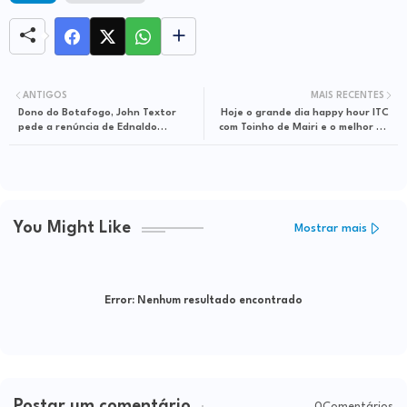
ANTIGOS
MAIS RECENTES
Dono do Botafogo, John Textor
Hoje o grande dia happy hour ITC
pede a renúncia de Ednaldo
com Toinho de Mairi e o melhor da
Rodrigues
MPB
You Might Like
Mostrar mais
Error:
Nenhum resultado encontrado
Postar um comentário
0Comentários