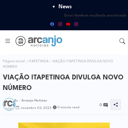
News
Error:
Nenhum resultado encontrado
Página inicial
ITAPETINGA
VIAÇÃO ITAPETINGA DIVULGA NOVO
NÚMERO
VIAÇÃO ITAPETINGA DIVULGA NOVO
NÚMERO
By -
Arcanjo Notícias
0
0 minute read
novembro 03, 2023