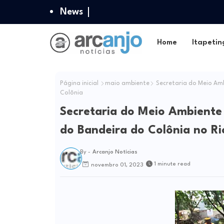
News
Home
Itapetin
Página inicial
maio ambiente
Secretaria do Meio Amb
Colônia
Secretaria do Meio Ambiente 
do Bandeira do Colônia no Ri
By -
Arcanjo Notícias
1 minute read
novembro 01, 2023