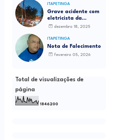
ITAPETINGA
Grave acidente com
eletricista da
Prefeitura é
dezembro 18, 2025
registrado em
Itapetinga
ITAPETINGA
Nota de Falecimento
fevereiro 05, 2026
Total de visualizações de
página
1
8
4
6
2
0
0