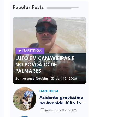
Popular Posts
ITAPETINGA
LUTO EM CANAVIEIRAS E
NO POVOADO DE
PALMARES
By -
Arcanjo Notícias
abril 16, 2026
ITAPETINGA
Acidente gravíssimo
na Avenida Júlio José
Rodrigues deixa um
novembro 02, 2025
morto