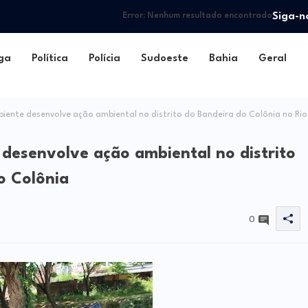
Siga-n
Error:
Nenhum resultado encontrado
ga
Política
Polícia
Sudoeste
Bahia
Geral
iente desenvolve ação ambiental no distrito do Bandeira do Colônia no Rio
desenvolve ação ambiental no distrito
o Colônia
0