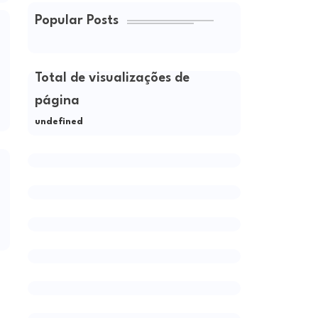
Popular Posts
Total de visualizações de
página
u
n
d
e
f
n
e
d