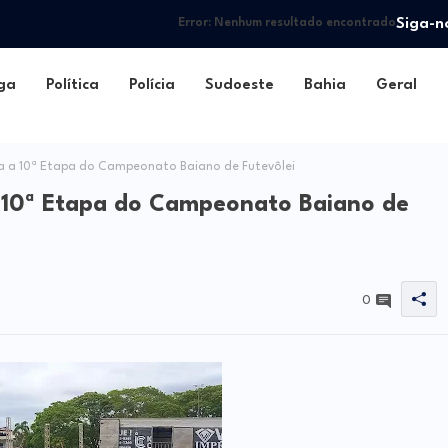
Siga-n
Error:
Nenhum resultado encontrado
ga
Política
Polícia
Sudoeste
Bahia
Geral
a a 10ª Etapa do Campeonato Baiano de Futevôlei
a 10ª Etapa do Campeonato Baiano de
0