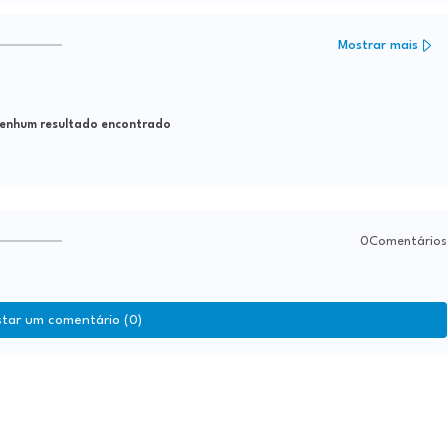
Mostrar mais
nhum resultado encontrado
0Comentários
star um comentário (0)