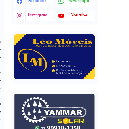
Facebook
Whatsapp
Instagram
Youtube
o
e
o
o
a
o
o
e
m