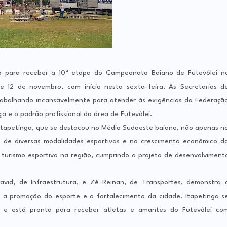
o para receber a 10ª etapa do Campeonato Baiano de Futevôlei n
e 12 de novembro, com início nesta sexta-feira. As Secretarias d
trabalhando incansavelmente para atender às exigências da Federaçã
a e o padrão profissional da área de Futevôlei.
 Itapetinga, que se destacou no Médio Sudoeste baiano, não apenas n
de diversas modalidades esportivas e no crescimento econômico d
 turismo esportivo na região, cumprindo o projeto de desenvolviment
vid, de Infraestrutura, e Zé Reinan, de Transportes, demonstra 
a promoção do esporte e o fortalecimento da cidade. Itapetinga s
l e está pronta para receber atletas e amantes do Futevôlei co