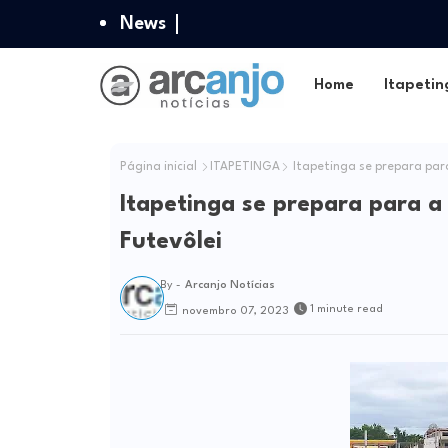
News
Home
Itapetin
Página inicial
ITAPETINGA
Itapetinga se prepara par
Itapetinga se prepara para 
Futevôlei
By -
Arcanjo Notícias
1 minute read
novembro 07, 2023