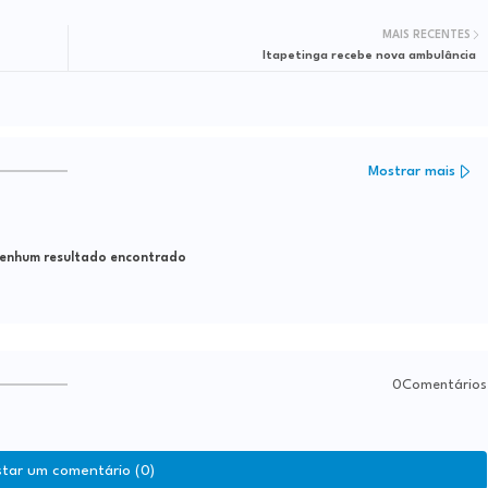
MAIS RECENTES
Itapetinga recebe nova ambulância
Mostrar mais
nhum resultado encontrado
0Comentários
star um comentário (0)