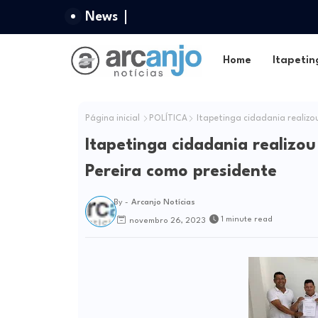
News
Home
Itapetin
Página inicial
POLÍTICA
Itapetinga cidadania realizo
Itapetinga cidadania realizou
Pereira como presidente
By -
Arcanjo Notícias
1 minute read
novembro 26, 2023