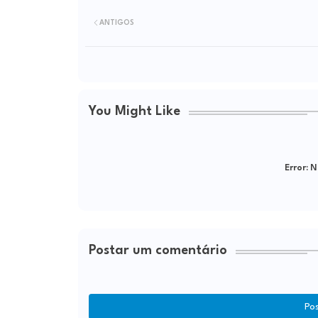
ANTIGOS
You Might Like
Error:
Ne
Postar um comentário
Po