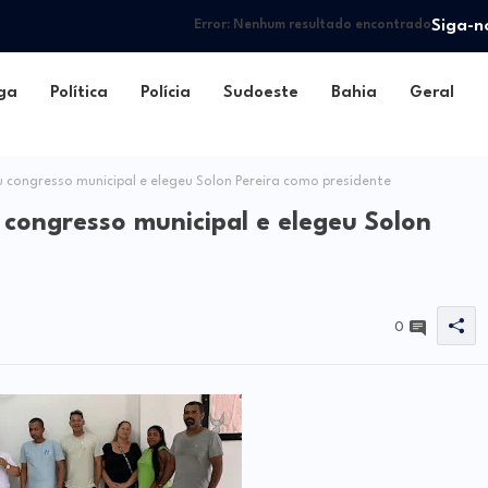
Siga-n
Error:
Nenhum resultado encontrado
ga
Política
Polícia
Sudoeste
Bahia
Geral
u congresso municipal e elegeu Solon Pereira como presidente
 congresso municipal e elegeu Solon
0