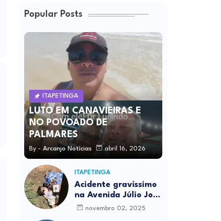
Popular Posts
ITAPETINGA
LUTO EM CANAVIEIRAS E
NO POVOADO DE
PALMARES
By -
Arcanjo Notícias
abril 16, 2026
ITAPETINGA
Acidente gravíssimo
na Avenida Júlio José
Rodrigues deixa um
novembro 02, 2025
morto