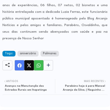
anos de experiências, 06 filhos, 07 netos, 02 bisnetos e uma
história entrelaçada com a dedicada Luzia Ferraz, este funcionário
público municipal aposentado é homenageado pelo Blog Arcanjo
Notícias e pelos amigos e familiares. Parabéns, Osvaldinho, que
seus dias continuem sendo abençoados com saúde e paz na
presença de Nosso Senhor
Tags:
aniversário
Palmares
ANTIGOS
MAIS RECENTES
Avanços na Manutenção das
Parabéns hoje é para Manoel
Estradas Rurais em Itapetinga
Arcanjo da Silva, ( Neguinho de
Palmares ) pelo seus 80 anos.