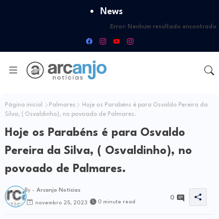
News
Error:
Nenhum resultado encontrado
Página inicial
Palmares
Hoje os Parabéns é para Osvaldo Pereira da
Silva, ( Osvaldinho), no povoado de Palmares.
Hoje os Parabéns é para Osvaldo
Pereira da Silva, ( Osvaldinho), no
povoado de Palmares.
By -
Arcanjo Notícias
0
0 minute read
novembro 25, 2023