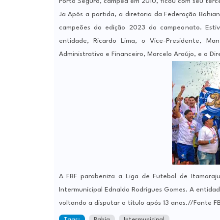
Porto Seguro, campeã em 2010, ficou com seu terc
Ja Após a partida, a diretoria da Federação Bahia
campeões da edição 2023 do campeonato. Estive
entidade, Ricardo Lima, o Vice-Presidente, Ma
Administrativo e Financeiro, Marcelo Araújo, e o Di
A FBF parabeniza a Liga de Futebol de Itamaraj
Intermunicipal Ednaldo Rodrigues Gomes. A entida
voltando a disputar o título após 13 anos.//Fonte F