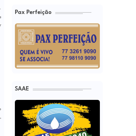
-
Pax Perfeição
a
r
SAAE
o
,