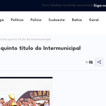
Siga-n
Error:
Nenhum resultado encontrado
ga
Política
Polícia
Sudoeste
Bahia
Geral
ista quinto título do Intermunicipal
quinto título do Intermunicipal
0