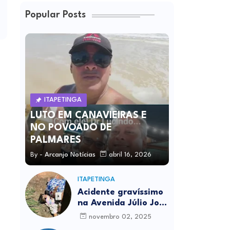
Popular Posts
ITAPETINGA
LUTO EM CANAVIEIRAS E
NO POVOADO DE
PALMARES
By -
Arcanjo Notícias
abril 16, 2026
ITAPETINGA
Acidente gravíssimo
na Avenida Júlio José
Rodrigues deixa um
novembro 02, 2025
morto