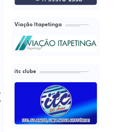
Viação Itapetinga
itc clube
e
s