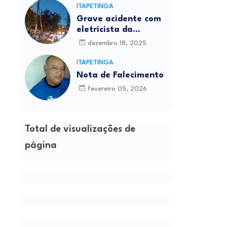
ITAPETINGA
Grave acidente com
eletricista da
Prefeitura é
dezembro 18, 2025
registrado em
Itapetinga
ITAPETINGA
Nota de Falecimento
fevereiro 05, 2026
Total de visualizações de
página