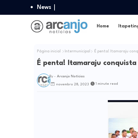
News
Home
Itapetin
Página inicial
Intermunicipal
É penta! Itamaraju conqu
É penta! Itamaraju conquista 
By -
Arcanjo Notícias
1 minute read
novembro 28, 2023