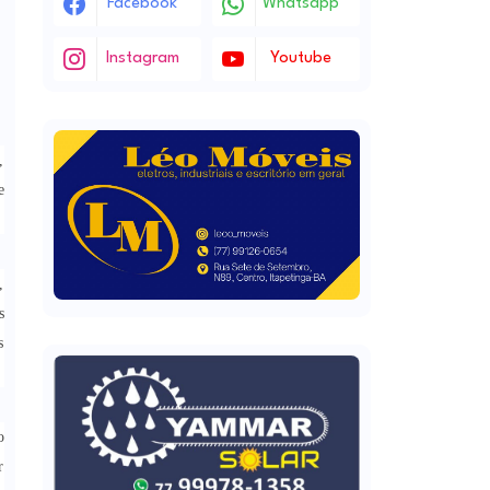
Facebook
Whatsapp
Instagram
Youtube
,
e
,
s
s
o
r