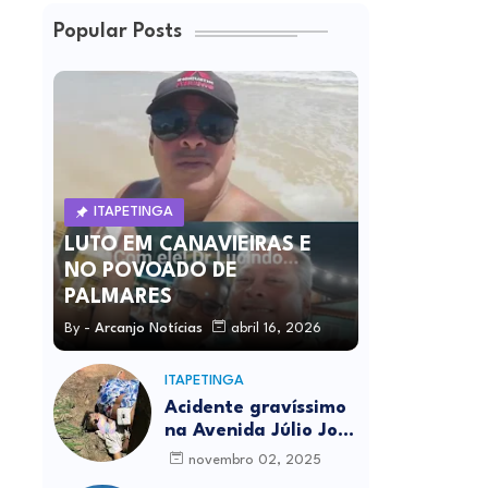
Popular Posts
ITAPETINGA
LUTO EM CANAVIEIRAS E
NO POVOADO DE
PALMARES
By -
Arcanjo Notícias
abril 16, 2026
ITAPETINGA
Acidente gravíssimo
na Avenida Júlio José
Rodrigues deixa um
novembro 02, 2025
morto