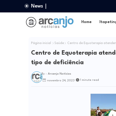
News
Home
Itapetin
Página inicial
Saúde
Centro de Equoterapia atenderá
Centro de Equoterapia atend
tipo de deficiência
By -
Arcanjo Notícias
1 minute read
novembro 24, 2023