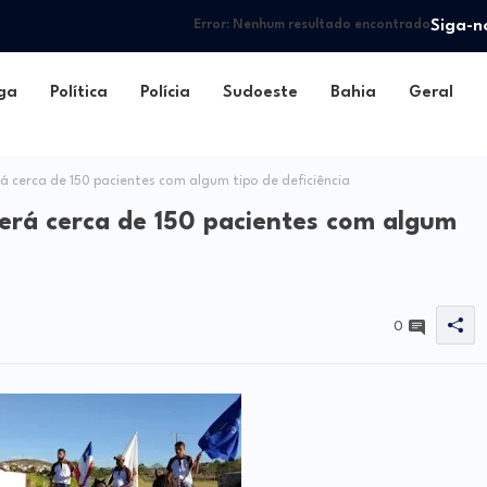
Siga-n
Error:
Nenhum resultado encontrado
ga
Política
Polícia
Sudoeste
Bahia
Geral
 cerca de 150 pacientes com algum tipo de deficiência
erá cerca de 150 pacientes com algum
0