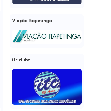
m
Viação Itapetinga
itc clube