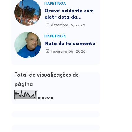
ITAPETINGA
Grave acidente com
eletricista da
Prefeitura é
dezembro 18, 2025
registrado em
Itapetinga
ITAPETINGA
Nota de Falecimento
fevereiro 05, 2026
Total de visualizações de
página
1
8
4
7
6
1
0