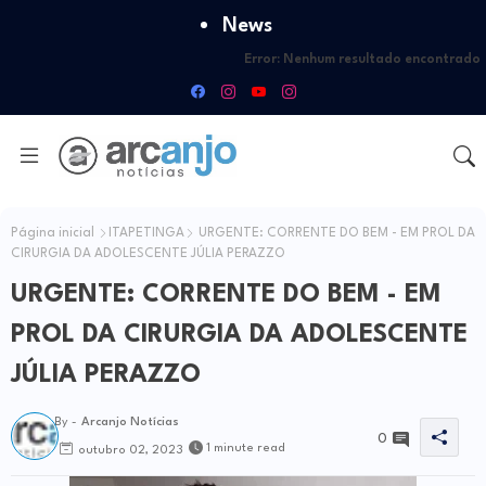
News
Error:
Nenhum resultado encontrado
Página inicial
ITAPETINGA
URGENTE: CORRENTE DO BEM - EM PROL DA
CIRURGIA DA ADOLESCENTE JÚLIA PERAZZO
URGENTE: CORRENTE DO BEM - EM
PROL DA CIRURGIA DA ADOLESCENTE
JÚLIA PERAZZO
By -
Arcanjo Notícias
0
1 minute read
outubro 02, 2023