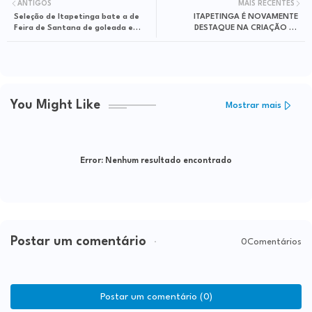
ANTIGOS
MAIS RECENTES
Seleção de Itapetinga bate a de
ITAPETINGA É NOVAMENTE
Feira de Santana de goleada e
DESTAQUE NA CRIAÇÃO DE
parte para as oitavas
EMPREGO NA BAHIA
You Might Like
Mostrar mais
Error:
Nenhum resultado encontrado
Postar um comentário
0Comentários
Postar um comentário (0)