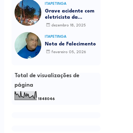
ITAPETINGA
Grave acidente com
eletricista da
Prefeitura é
dezembro 18, 2025
registrado em
Itapetinga
ITAPETINGA
Nota de Falecimento
fevereiro 05, 2026
Total de visualizações de
página
1
8
4
8
0
4
6