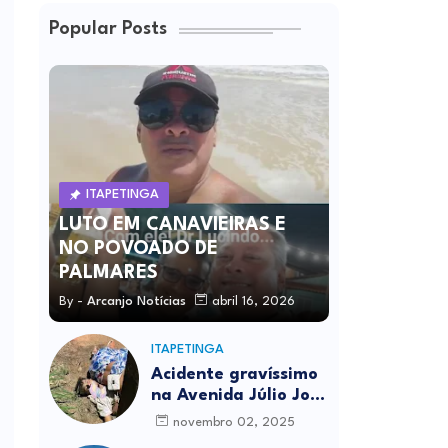
Popular Posts
ITAPETINGA
LUTO EM CANAVIEIRAS E
NO POVOADO DE
PALMARES
By -
Arcanjo Notícias
abril 16, 2026
ITAPETINGA
Acidente gravíssimo
na Avenida Júlio José
Rodrigues deixa um
novembro 02, 2025
morto