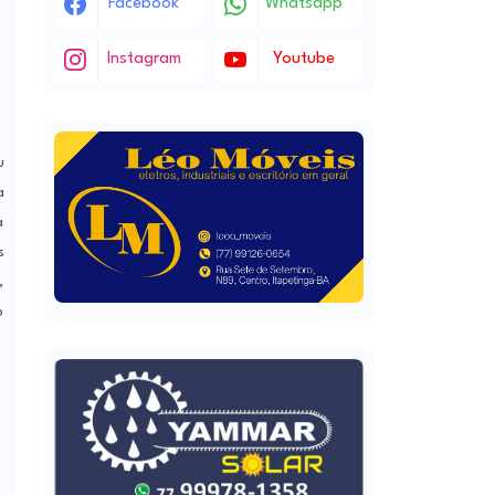
Facebook
Whatsapp
Instagram
Youtube
u
a
a
s
,
o