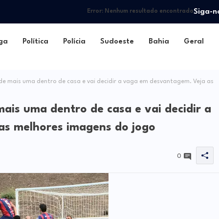
Siga-n
Error:
Nenhum resultado encontrado
ga
Política
Polícia
Sudoeste
Bahia
Geral
de mais uma dentro de casa e vai decidir a vaga em desvantagem. Veja as
mais uma dentro de casa e vai decidir a
as melhores imagens do jogo
0