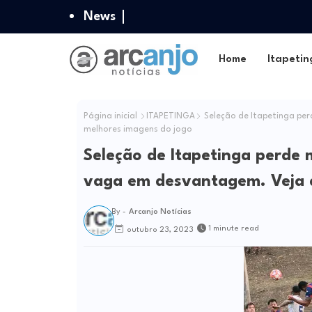
News
Home
Itapetin
Página inicial
ITAPETINGA
Seleção de Itapetinga per
melhores imagens do jogo
Seleção de Itapetinga perde 
vaga em desvantagem. Veja 
By -
Arcanjo Notícias
1 minute read
outubro 23, 2023