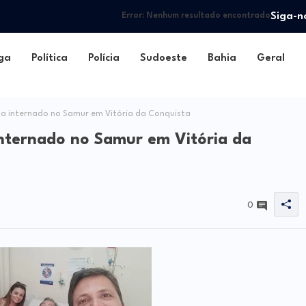
Siga-n
Error:
Nenhum resultado encontrado
ga
Política
Polícia
Sudoeste
Bahia
Geral
a internado no Samur em Vitória da Conquista
internado no Samur em Vitória da
0