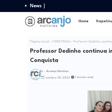
News
Home
Itapetin
Página inicial
ITAPETINGA
Professor Dedinho continu
Professor Dedinho continua 
Conquista
By -
Arcanjo Notícias
1 minute read
outubro 30, 2023