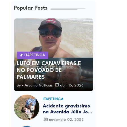
Popular Posts
ITAPETINGA
LUTO EM CANAVIEIRAS E
NO POVOADO DE
PALMARES
By -
Arcanjo Notícias
abril 16, 2026
ITAPETINGA
Acidente gravíssimo
na Avenida Júlio José
Rodrigues deixa um
novembro 02, 2025
morto