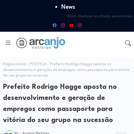
News
Error:
Nenhum resultado encontrado
Página inicial
POLÍTICA
Prefeito Rodrigo Hagge aposta no
desenvolvimento e geração de empregos como passaporte para vitória
do seu grupo na sucessão
Prefeito Rodrigo Hagge aposta no
desenvolvimento e geração de
empregos como passaporte para
vitória do seu grupo na sucessão
By -
Arcanjo Notícias