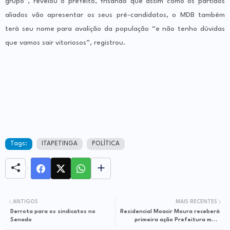
grupo”, revelou o prefeito, frisando que assim como os partidos
aliados vão apresentar os seus pré-candidatos, o MDB também
terá seu nome para avalição da população “e não tenho dúvidas
que vamos sair vitoriosos”, registrou.
Tags:
ITAPETINGA
POLÍTICA
ANTIGOS
MAIS RECENTES
Derrota para os sindicatos no
Residencial Moacir Moura receberá
Senado
primeira ação Prefeitura mais
Perto de Você no sábado, 7