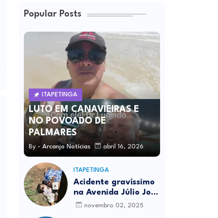
Popular Posts
ITAPETINGA
LUTO EM CANAVIEIRAS E
NO POVOADO DE
PALMARES
By -
Arcanjo Notícias
abril 16, 2026
ITAPETINGA
Acidente gravíssimo
na Avenida Júlio José
Rodrigues deixa um
novembro 02, 2025
morto