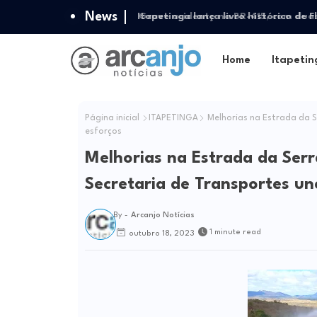
News
Itapetinga lança livro histórico de F
Blanc
Home
Itapetin
Página inicial
ITAPETINGA
Melhorias na Estrada da S
esforços
Melhorias na Estrada da Serr
Secretaria de Transportes u
By -
Arcanjo Notícias
1 minute read
outubro 18, 2023