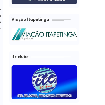
o
m
Viação Itapetinga
s
a
itc clube