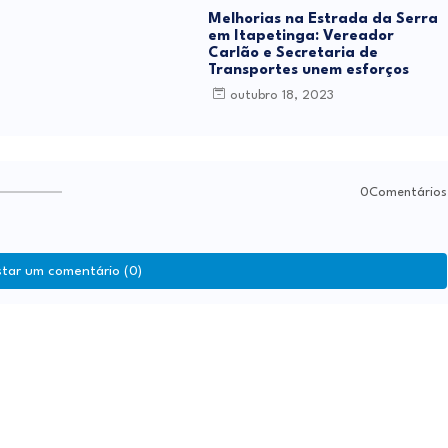
Melhorias na Estrada da Serra
em Itapetinga: Vereador
Carlão e Secretaria de
Transportes unem esforços
outubro 18, 2023
0Comentários
star um comentário (0)