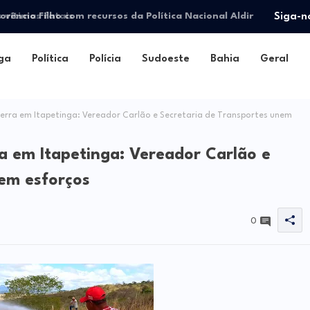
lorêncio Filho com recursos da Política Nacional Aldir
Siga-n
ga
Política
Polícia
Sudoeste
Bahia
Geral
erra em Itapetinga: Vereador Carlão e Secretaria de Transportes unem
a em Itapetinga: Vereador Carlão e
nem esforços
0