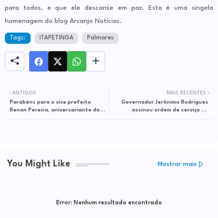
para todos, e que ele descanse em paz. Esta é uma singela
homenagem do blog Arcanjo Notícias.
Tags:
ITAPETINGA
Palmares
ANTIGOS
MAIS RECENTES
Parabéns para o vice prefeito
Governador Jerônimo Rodrigues
Renan Pereira, aniversariante do
assinou ordem de serviço na
dia
entrega da reforma do Ginásio de
Esportes
You Might Like
Mostrar mais
Error:
Nenhum resultado encontrado