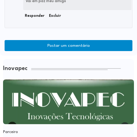
Vai em paz meu amigo
Responder
Excluir
Postar um comentário
Inovapec
Parceiro