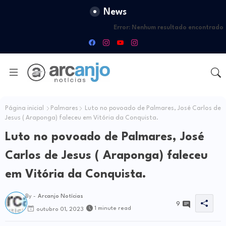
News
Error:
Nenhum resultado encontrado
Página inicial
Palmares
Luto no povoado de Palmares, José Carlos de
Jesus ( Araponga) faleceu em Vitória da Conquista.
Luto no povoado de Palmares, José
Carlos de Jesus ( Araponga) faleceu
em Vitória da Conquista.
By -
Arcanjo Notícias
9
1 minute read
outubro 01, 2023