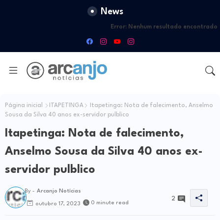
News
Error:
Nenhum resultado encontrado
Página inicial
ITAPETINGA
Itapetinga: Nota de falecimento, Anselmo
Sousa da Silva 40 anos ex-servidor pulblico
Itapetinga: Nota de falecimento,
Anselmo Sousa da Silva 40 anos ex-
servidor pulblico
By -
Arcanjo Notícias
2
0 minute read
outubro 17, 2023