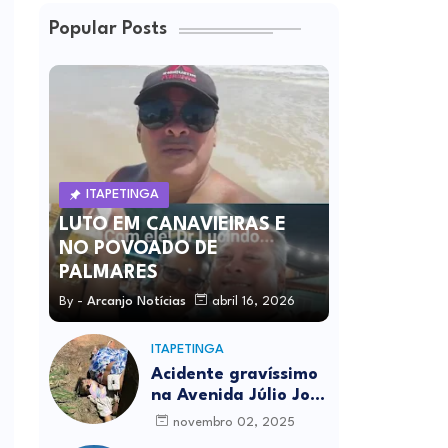
Popular Posts
ITAPETINGA
LUTO EM CANAVIEIRAS E
NO POVOADO DE
PALMARES
By -
Arcanjo Notícias
abril 16, 2026
ITAPETINGA
Acidente gravíssimo
na Avenida Júlio José
Rodrigues deixa um
novembro 02, 2025
morto