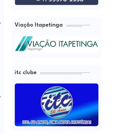
s
Viação Itapetinga
itc clube
,