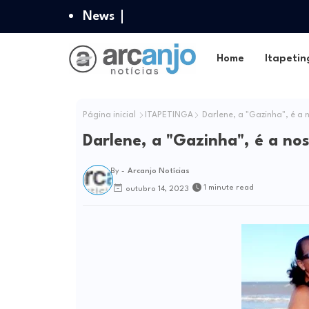
News
Home
Itapetin
Página inicial
ITAPETINGA
Darlene, a "Gazinha", é a 
Darlene, a "Gazinha", é a nos
By -
Arcanjo Notícias
1 minute read
outubro 14, 2023