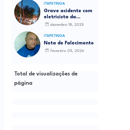
ITAPETINGA
Grave acidente com
eletricista da
Prefeitura é
dezembro 18, 2025
registrado em
Itapetinga
ITAPETINGA
Nota de Falecimento
fevereiro 05, 2026
Total de visualizações de
página