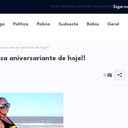
Siga-n
Error:
Nenhum resultado encontrado
ga
Política
Polícia
Sudoeste
Bahia
Geral
nossa aniversariante de hoje!!
sa aniversariante de hoje!!
0