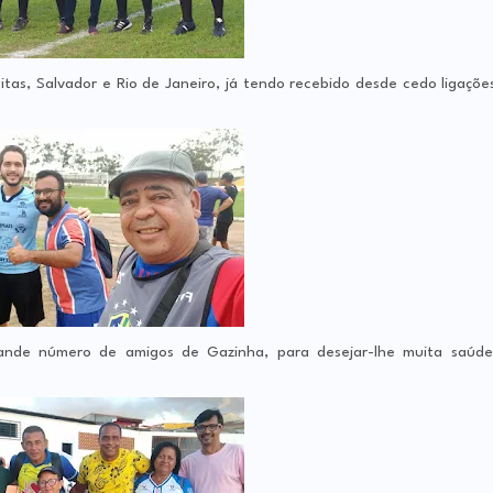
eitas, Salvador e Rio de Janeiro, já tendo recebido desde cedo ligaçõe
ande número de amigos de Gazinha, para desejar-lhe muita saúde