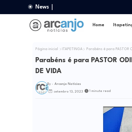
News
Home
Itapetin
Página inicial
ITAPETINGA
Parabéns é para PASTOR O
Parabéns é para PASTOR OD
DE VIDA
By -
Arcanjo Notícias
1 minute read
setembro 13, 2023