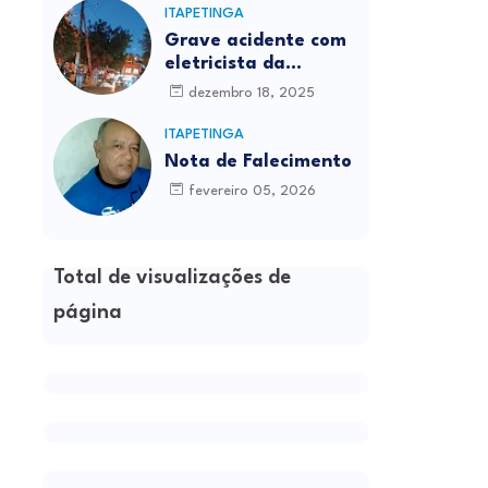
ITAPETINGA
Grave acidente com
eletricista da
Prefeitura é
dezembro 18, 2025
registrado em
Itapetinga
ITAPETINGA
Nota de Falecimento
fevereiro 05, 2026
Total de visualizações de
página