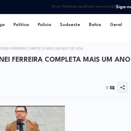
Siga-n
Error:
Nenhum resultado encontrado
ga
Política
Polícia
Sudoeste
Bahia
Geral
DINEI FERREIRA COMPLETA MAIS UM ANO DE VIDA
INEI FERREIRA COMPLETA MAIS UM ANO
0