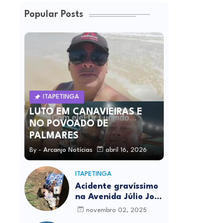
Popular Posts
ITAPETINGA
LUTO EM CANAVIEIRAS E
NO POVOADO DE
PALMARES
By -
Arcanjo Notícias
abril 16, 2026
ITAPETINGA
Acidente gravíssimo
na Avenida Júlio José
Rodrigues deixa um
novembro 02, 2025
morto