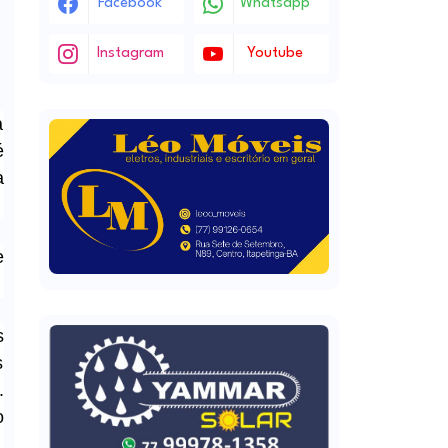
Facebook
Whatsapp
Instagram
Youtube
a
é
a
e
s
s
.
o