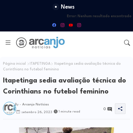
News
Error:
Nenhum resultado encontrado
Página inicial
ITAPETINGA
Itapetinga sedia avaliação técnica do
Corinthians no futebol feminino
Itapetinga sedia avaliação técnica do
Corinthians no futebol feminino
By -
Arcanjo Notícias
0
1 minute read
setembro 26, 2023