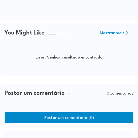
Coaraci X Itapetinga
nova diretoria e discordâncias em
segurança pública e política
ambiental determinaram saída
You Might Like
Mostrar mais
Error:
Nenhum resultado encontrado
Postar um comentário
0Comentários
Postar um comentário (0)