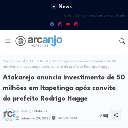
News
Error:
Nenhum resultado encontrado
Página inicial
ITAPETINGA
Atakarejo anuncia investimento de 50
milhões em Itapetinga após convite do prefeito Rodrigo Hagge
Atakarejo anuncia investimento de 50
milhões em Itapetinga após convite
do prefeito Rodrigo Hagge
By -
Arcanjo Notícias
0
1 minute read
setembro 29, 2023