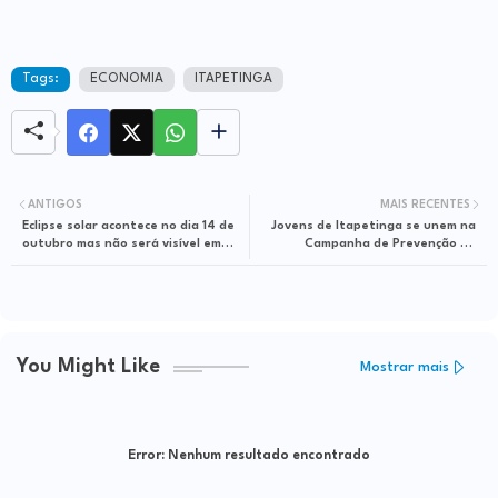
Tags:
ECONOMIA
ITAPETINGA
ANTIGOS
MAIS RECENTES
Eclipse solar acontece no dia 14 de
Jovens de Itapetinga se unem na
outubro mas não será visível em
Campanha de Prevenção ao
todo o Brasil; veja onde
Suicídio pela 6ª Vez"
You Might Like
Mostrar mais
Error:
Nenhum resultado encontrado