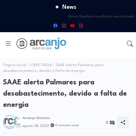
News
Error:
Nenhum resultado encontrado
Página inicial
ITAPETINGA
SAAE alerta Palmares para
desabastecimento, devido a falta de energia
SAAE alerta Palmares para
desabastecimento, devido a falta de
energia
By -
Arcanjo Notícias
0
0 minute read
agosto 28, 2023