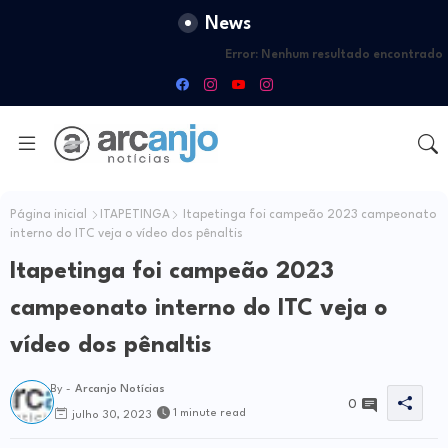
News
Error:
Nenhum resultado encontrado
Página inicial
ITAPETINGA
Itapetinga foi campeão 2023 campeonato
interno do ITC veja o vídeo dos pênaltis
Itapetinga foi campeão 2023
campeonato interno do ITC veja o
vídeo dos pênaltis
By -
Arcanjo Notícias
0
1 minute read
julho 30, 2023