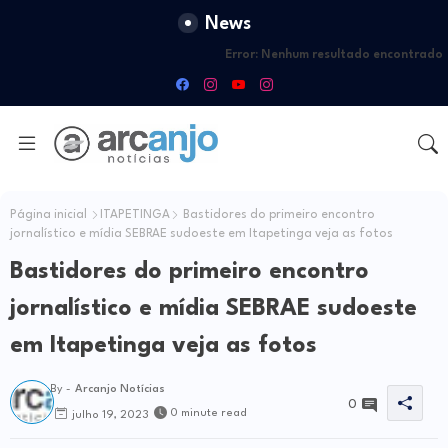
News
Error:
Nenhum resultado encontrado
Página inicial
ITAPETINGA
Bastidores do primeiro encontro
jornalístico e mídia SEBRAE sudoeste em Itapetinga veja as fotos
Bastidores do primeiro encontro
jornalístico e mídia SEBRAE sudoeste
em Itapetinga veja as fotos
By -
Arcanjo Notícias
0
0 minute read
julho 19, 2023