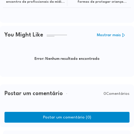
encontro de profissionais da mídia
formas de proteger crianças e
e jornalismo do Sudoeste em
adolescentes
Itapetinga
You Might Like
Mostrar mais
Error:
Nenhum resultado encontrado
Postar um comentário
0Comentários
Postar um comentário (0)