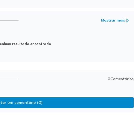
Mostrar mais
nhum resultado encontrado
0Comentários
star um comentário (0)