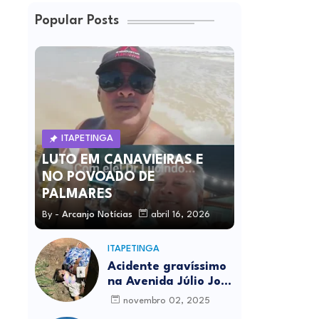
Popular Posts
ITAPETINGA
LUTO EM CANAVIEIRAS E
NO POVOADO DE
PALMARES
By -
Arcanjo Notícias
abril 16, 2026
ITAPETINGA
Acidente gravíssimo
na Avenida Júlio José
Rodrigues deixa um
novembro 02, 2025
morto