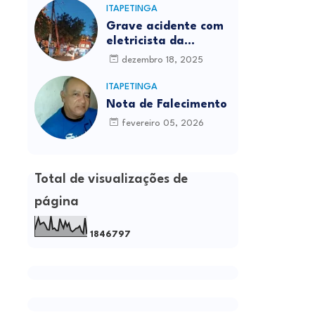
ITAPETINGA
Grave acidente com
eletricista da
Prefeitura é
dezembro 18, 2025
registrado em
Itapetinga
ITAPETINGA
Nota de Falecimento
fevereiro 05, 2026
Total de visualizações de
página
1
8
4
6
7
9
7