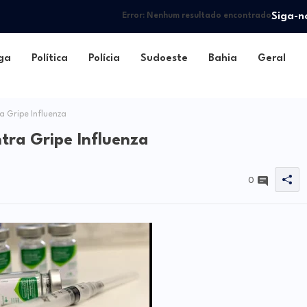
Siga-n
Error:
Nenhum resultado encontrado
ga
Política
Polícia
Sudoeste
Bahia
Geral
a Gripe Influenza
ntra Gripe Influenza
0