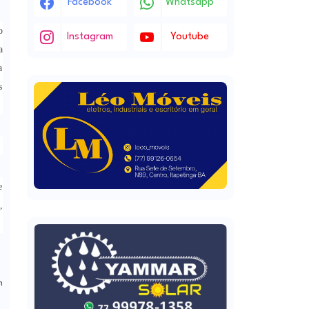
Facebook
Whatsapp
o
Instagram
Youtube
a
a
s
e
,
m