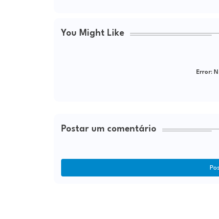
You Might Like
Error:
Ne
Postar um comentário
Po