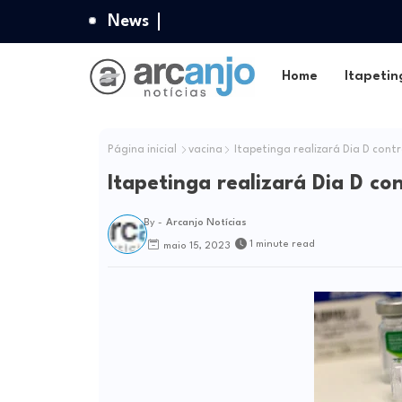
News
Home
Itapetin
Página inicial
vacina
Itapetinga realizará Dia D contr
Itapetinga realizará Dia D co
By -
Arcanjo Notícias
1 minute read
maio 15, 2023