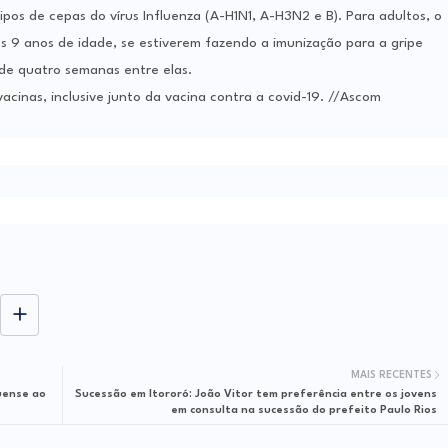
os de cepas do vírus Influenza (A-H1N1, A-H3N2 e B). Para adultos, o
s 9 anos de idade, se estiverem fazendo a imunização para a gripe
 de quatro semanas entre elas.
acinas, inclusive junto da vacina contra a covid-19. //Ascom
MAIS RECENTES
uense ao
Sucessão em Itororó: João Vitor tem preferência entre os jovens
em consulta na sucessão do prefeito Paulo Rios