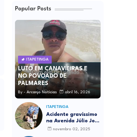
Popular Posts
ITAPETINGA
LUTO EM CANAVIEIRAS E
NO POVOADO DE
PALMARES
By -
Arcanjo Notícias
abril 16, 2026
ITAPETINGA
Acidente gravíssimo
na Avenida Júlio José
Rodrigues deixa um
novembro 02, 2025
morto