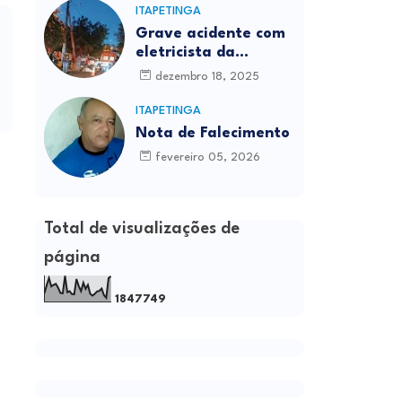
ITAPETINGA
Grave acidente com
eletricista da
Prefeitura é
dezembro 18, 2025
registrado em
Itapetinga
ITAPETINGA
Nota de Falecimento
fevereiro 05, 2026
Total de visualizações de
página
1
8
4
7
7
4
9