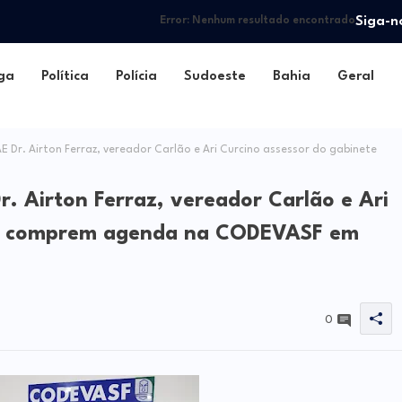
Siga-n
Error:
Nenhum resultado encontrado
ga
Política
Polícia
Sudoeste
Bahia
Geral
E Dr. Airton Ferraz, vereador Carlão e Ari Curcino assessor do gabinete
r. Airton Ferraz, vereador Carlão e Ari
te comprem agenda na CODEVASF em
0