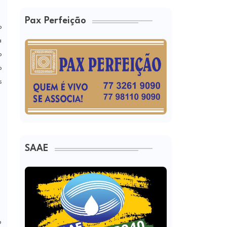
Pax Perfeição
o
a
o
o
s
SAAE
o