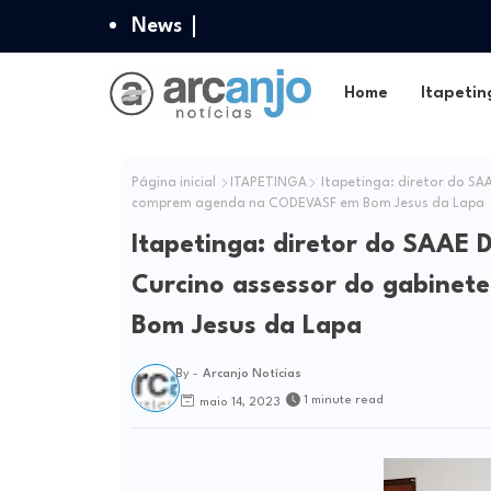
News
Home
Itapetin
Página inicial
ITAPETINGA
Itapetinga: diretor do SAA
comprem agenda na CODEVASF em Bom Jesus da Lapa
Itapetinga: diretor do SAAE D
Curcino assessor do gabine
Bom Jesus da Lapa
By -
Arcanjo Notícias
1 minute read
maio 14, 2023