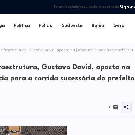
Siga-n
Error:
Nenhum resultado encontrado
ga
Política
Polícia
Sudoeste
Bahia
Geral
e Infraestrutura, Gustavo David, aposta na juventude aliada a competência
nfraestrutura, Gustavo David, aposta na
ia para a corrida sucessória do prefeito
0