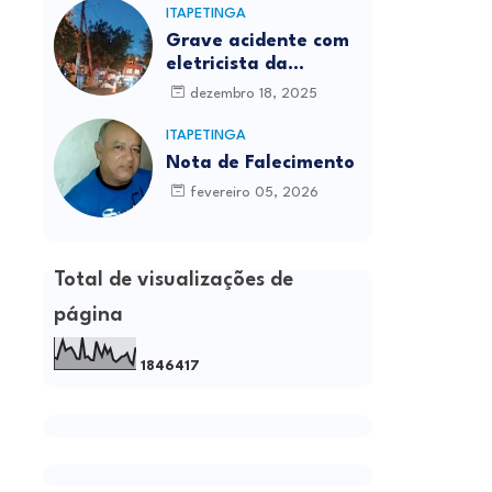
ITAPETINGA
Grave acidente com
eletricista da
Prefeitura é
dezembro 18, 2025
registrado em
Itapetinga
ITAPETINGA
Nota de Falecimento
fevereiro 05, 2026
Total de visualizações de
página
1
8
4
6
4
1
7