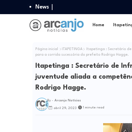
News
Home
Itapetin
Página inicial
ITAPETINGA
Itapetinga : Secretário d
para a corrida sucessória do prefeito Rodrigo Hagge.
Itapetinga : Secretário de I
juventude aliada a competênc
Rodrigo Hagge.
By -
Arcanjo Notícias
1 minute read
abril 29, 2023