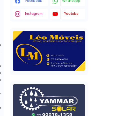
Facebook
Whatsapp
Instagram
Youtube
o
-
s
o
o
r
m