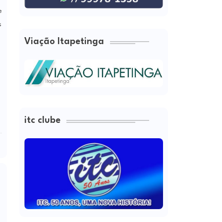
e
s
Viação Itapetinga
itc clube