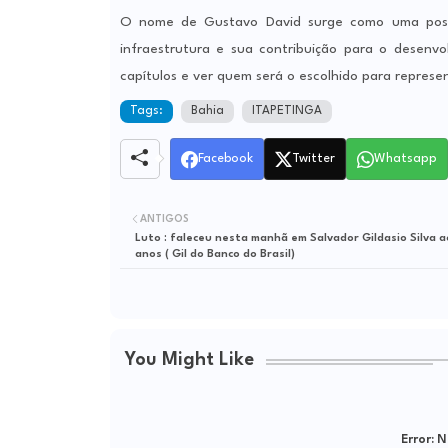
O nome de Gustavo David surge como uma possib
infraestrutura e sua contribuição para o desenv
capítulos e ver quem será o escolhido para represe
Tags:
Bahia
ITAPETINGA
Facebook
Twitter
Whatsapp
ANTIGOS
Luto : faleceu nesta manhã em Salvador Gildasio Silva a
anos ( Gil do Banco do Brasil)
You Might Like
Error:
Ne