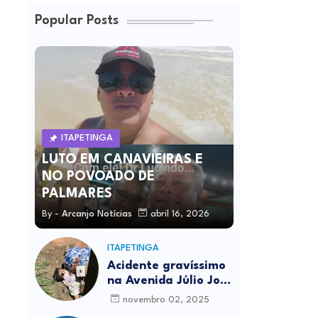
Popular Posts
ITAPETINGA
LUTO EM CANAVIEIRAS E
NO POVOADO DE
PALMARES
By -
Arcanjo Notícias
abril 16, 2026
ITAPETINGA
Acidente gravíssimo
na Avenida Júlio José
Rodrigues deixa um
novembro 02, 2025
morto