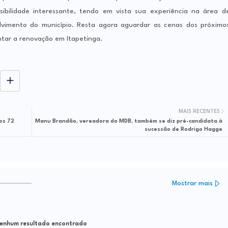
ilidade interessante, tendo em vista sua experiência na área d
olvimento do município. Resta agora aguardar as cenas dos próximo
ntar a renovação em Itapetinga.
MAIS RECENTES
os 72
Manu Brandão, vereadora do MDB, também se diz pré-candidata à
sucessão de Rodrigo Hagge
Mostrar mais
nhum resultado encontrado