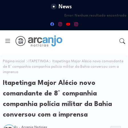
News
Error:
Nenhum resultado encontrado
Página inicial
ITAPETINGA
Itapetinga Major Alécio novo comandante
de 8° companhia companhia polícia militar da Bahia conversou com a
imprensa
Itapetinga Major Alécio novo
comandante de 8° companhia
companhia polícia militar da Bahia
conversou com a imprensa
By -
Arcanjo Notícias