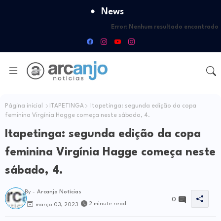
News
Error:
Nenhum resultado encontrado
Página inicial
ITAPETINGA
Itapetinga: segunda edição da copa
feminina Virgínia Hagge começa neste sábado, 4.
Itapetinga: segunda edição da copa
feminina Virgínia Hagge começa neste
sábado, 4.
By -
Arcanjo Notícias
0
2 minute read
março 03, 2023