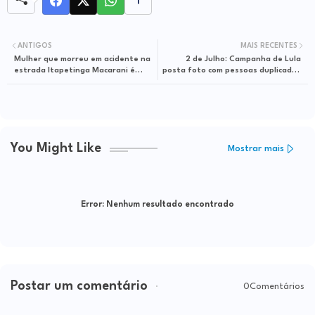
ANTIGOS
MAIS RECENTES
Mulher que morreu em acidente na
2 de Julho: Campanha de Lula
estrada Itapetinga Macarani é
posta foto com pessoas duplicadas
moradora de Itapetinga
em Salvador
You Might Like
Mostrar mais
Error:
Nenhum resultado encontrado
Postar um comentário
0Comentários