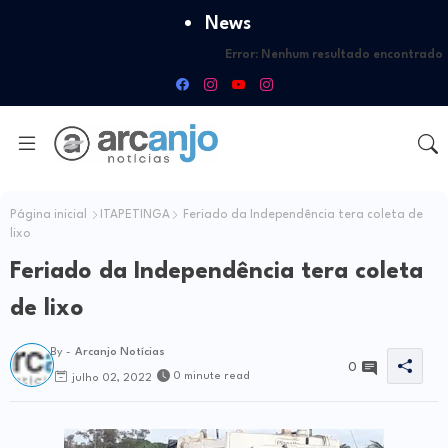
News
Error:
Nenhum resultado encontrado
Página inicial
ITAPETINGA
Feriado da Independência tera coleta de
lixo
Feriado da Independência tera coleta
de lixo
By -
Arcanjo Notícias
0
0 minute read
julho 02, 2022