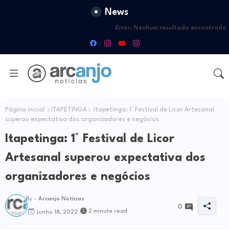
News
Error:
Nenhum resultado encontrado
Página inicial
ITAPETINGA
Itapetinga: 1° Festival de Licor Artesanal
superou expectativa dos organizadores e negócios
Itapetinga: 1° Festival de Licor
Artesanal superou expectativa dos
organizadores e negócios
By -
Arcanjo Notícias
0
2 minute read
junho 18, 2022