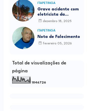
ITAPETINGA
Grave acidente com
eletricista da
Prefeitura é
dezembro 18, 2025
registrado em
Itapetinga
ITAPETINGA
Nota de Falecimento
fevereiro 05, 2026
Total de visualizações de
página
1
8
4
6
7
2
6