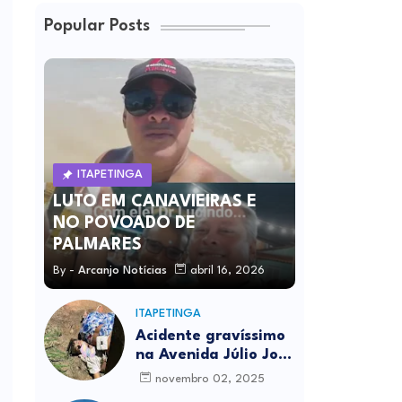
Popular Posts
ITAPETINGA
LUTO EM CANAVIEIRAS E
NO POVOADO DE
PALMARES
By -
Arcanjo Notícias
abril 16, 2026
ITAPETINGA
Acidente gravíssimo
na Avenida Júlio José
Rodrigues deixa um
novembro 02, 2025
morto