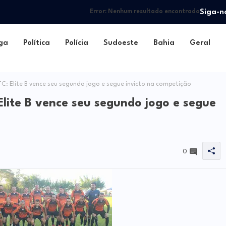
Siga-n
Error:
Nenhum resultado encontrado
ga
Política
Polícia
Sudoeste
Bahia
Geral
: Elite B vence seu segundo jogo e segue invicto na competição
lite B vence seu segundo jogo e segue
0