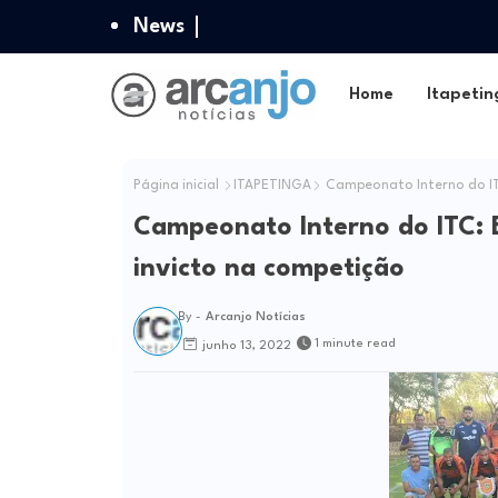
News
Home
Itapetin
Página inicial
ITAPETINGA
Campeonato Interno do ITC
Campeonato Interno do ITC: E
invicto na competição
By -
Arcanjo Notícias
1 minute read
junho 13, 2022