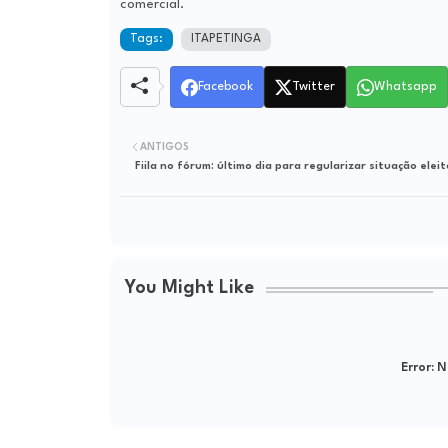
comercial.
Tags:
ITAPETINGA
Facebook
Twitter
Whatsapp
ANTIGOS
Fiila no fórum: último dia para regularizar situação eleit
You Might Like
Error:
Ne