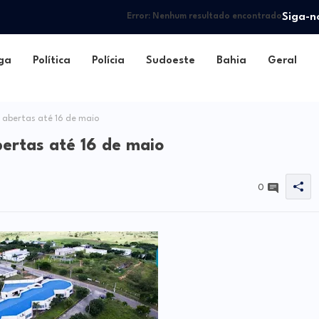
Siga-n
Error:
Nenhum resultado encontrado
ga
Política
Polícia
Sudoeste
Bahia
Geral
s abertas até 16 de maio
bertas até 16 de maio
0