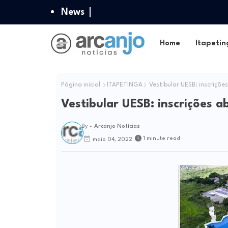
News
Home
Itapetin
Página inicial
ITAPETINGA
Vestibular UESB: inscriçõe
Vestibular UESB: inscrições a
By -
Arcanjo Notícias
1 minute read
maio 04, 2022