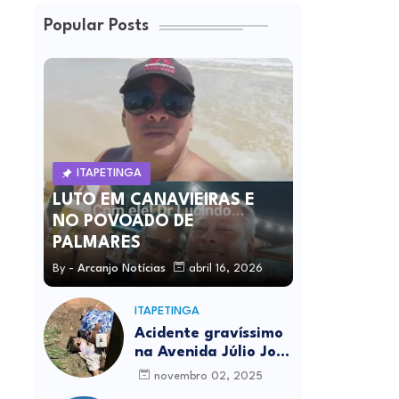
Popular Posts
ITAPETINGA
LUTO EM CANAVIEIRAS E
NO POVOADO DE
PALMARES
By -
Arcanjo Notícias
abril 16, 2026
ITAPETINGA
Acidente gravíssimo
na Avenida Júlio José
Rodrigues deixa um
novembro 02, 2025
morto