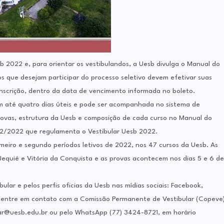
sb 2022 e, para orientar os vestibulandos, a Uesb divulga o Manual do
s que desejam participar do processo seletivo devem efetivar suas
inscrição, dentro da data de vencimento informada no boleto.
 até quatro dias úteis e pode ser acompanhada no sistema de
provas, estrutura da Uesb e composição de cada curso no Manual do
2/2022 que regulamenta o Vestibular Uesb 2022.
imeiro e segundo períodos letivos de 2022, nos 47 cursos da Uesb. As
 Jequié e Vitória da Conquista e as provas acontecem nos dias 5 e 6 de
lar e pelos perfis oficias da Uesb nas mídias sociais: Facebook,
, entre em contato com a Comissão Permanente de Vestibular (Copeve
lar@uesb.edu.br ou pelo WhatsApp (77) 3424-8721, em horário