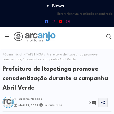
News
Error:
Nenhum resultado encontrado
Página inicial
ITAPETINGA
Prefeitura de Itapetinga promove
conscientização durante a campanha Abril Verde
Prefeitura de Itapetinga promove
conscientização durante a campanha
Abril Verde
By -
Arcanjo Notícias
0
1 minute read
abril 29, 2022