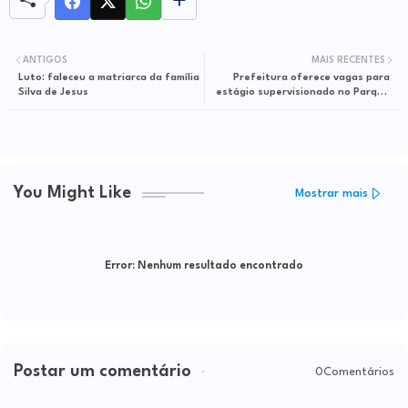
ANTIGOS
MAIS RECENTES
Luto: faleceu a matriarca da família
Prefeitura oferece vagas para
Silva de Jesus
estágio supervisionado no Parque
da Matinha
You Might Like
Mostrar mais
Error:
Nenhum resultado encontrado
Postar um comentário
0Comentários